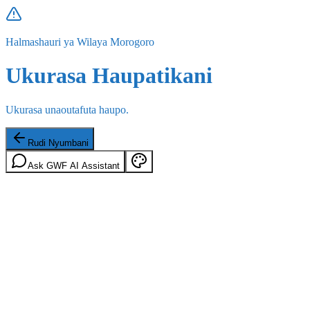
Halmashauri ya Wilaya Morogoro
Ukurasa Haupatikani
Ukurasa unaoutafuta haupo.
Rudi Nyumbani
Ask GWF AI Assistant