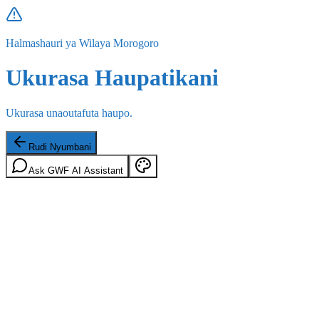
Halmashauri ya Wilaya Morogoro
Ukurasa Haupatikani
Ukurasa unaoutafuta haupo.
Rudi Nyumbani
Ask GWF AI Assistant